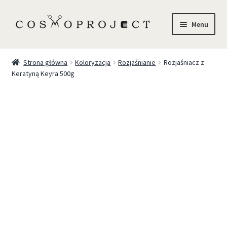
Menu
Sklep
Strona główna
Koloryzacja
Rozjaśnianie
Rozjaśniacz z
Keratyną Keyra 500g
Marki
Trychologia
O Nas
Szkolenia
Blog
Kontakt