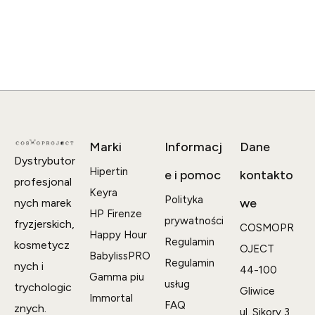
Marki
Informacj
Dane
Dystrybutor
Hipertin
e i pomoc
kontakto
profesjonal
Keyra
Polityka
we
nych marek
HP Firenze
prywatności
fryzjerskich,
COSMOPR
Happy Hour
Regulamin
kosmetycz
OJECT
BabylissPRO
Regulamin
nych i
44-100
Gamma piu
usług
trychologic
Gliwice
Immortal
FAQ
znych.
ul. Sikory 3