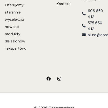
Kontakt
Oferujemy
606 650
starannie
412
wyselekcjo
575 650
nowane
412
produkty
biuro@cosm
dla salonów
i ekspertów.
© 2026 Cosmoproject