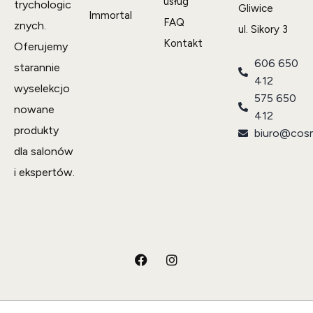
usług
trychologic
Gliwice
Immortal
FAQ
znych.
ul. Sikory 3
Kontakt
Oferujemy
606 650
starannie
412
wyselekcjo
575 650
nowane
412
produkty
biuro@cosm
dla salonów
i ekspertów.