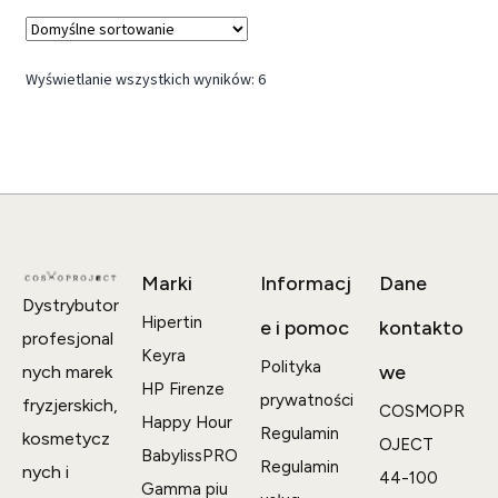
Wyświetlanie wszystkich wyników: 6
Marki
Informacj
Dane
Dystrybutor
Hipertin
e i pomoc
kontakto
profesjonal
Keyra
Polityka
we
nych marek
HP Firenze
prywatności
fryzjerskich,
COSMOPR
Happy Hour
Regulamin
kosmetycz
OJECT
BabylissPRO
Regulamin
nych i
44-100
Gamma piu