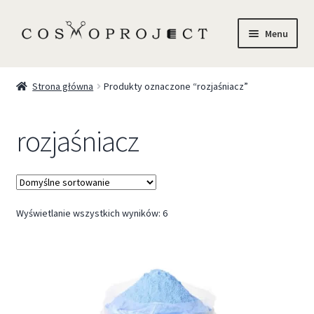
Menu
Sklep
Strona główna
Produkty oznaczone “rozjaśniacz”
Marki
rozjaśniacz
Trychologia
O Nas
Wyświetlanie wszystkich wyników: 6
Szkolenia
Blog
Kontakt