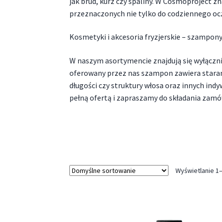
jak brud, kurz czy spaliny. W Cosmoproject 
przeznaczonych nie tylko do codziennego ocz
Kosmetyki i akcesoria fryzjerskie – szampon
W naszym asortymencie znajdują się wyłączni
oferowany przez nas szampon zawiera stara
długości czy struktury włosa oraz innych in
pełną ofertą i zapraszamy do składania zamó
Wyświetlanie 1