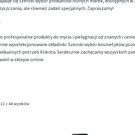
znajduje się szeroki wybór produktów różnych marek, dostępnych 
yszczania, ale również zadań specjalnych. Zapraszamy!
y
e profesjonalne produkty do mycia i pielęgnacji od znanych i cen
nnie wyselekcjonowane składniki. Szeroki wybór kosmetyków poz
dywidualnych potrzeb Klienta. Serdecznie zachęcamy wszystkich za
wień w sklepie online.
–12 z 44 wyników