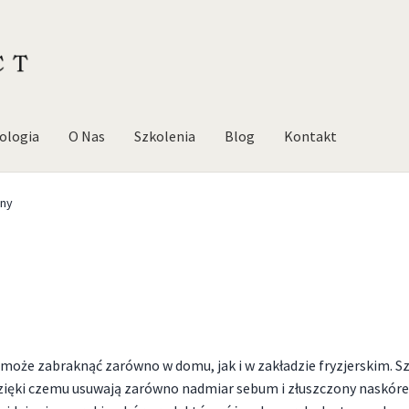
ologia
O Nas
Szkolenia
Blog
Kontakt
ny
ie może zabraknąć zarówno w domu, jak i w zakładzie fryzjerskim.
dzięki czemu usuwają zarówno nadmiar sebum i złuszczony naskórek,