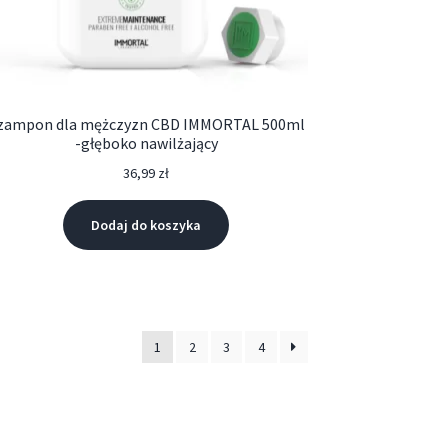
zampon dla mężczyzn CBD IMMORTAL 500ml
-głęboko nawilżający
36,99
zł
Dodaj do koszyka
1
2
3
4