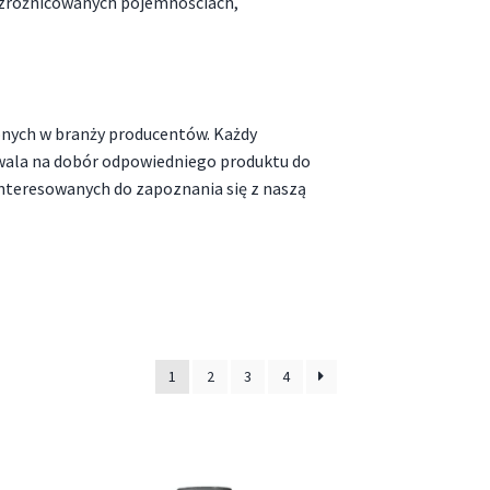
w zróżnicowanych pojemnościach,
ionych w branży producentów. Każdy
wala na dobór odpowiedniego produktu do
interesowanych do zapoznania się z naszą
1
2
3
4