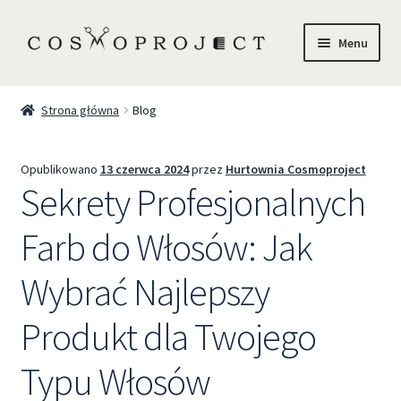
Menu
Sklep
Strona główna
Blog
Marki
Opublikowano
13 czerwca 2024
przez
Hurtownia Cosmoproject
Trychologia
Sekrety Profesjonalnych
O Nas
Farb do Włosów: Jak
Szkolenia
Wybrać Najlepszy
Produkt dla Twojego
Blog
Typu Włosów
Kontakt