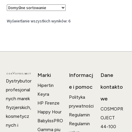
Wyświetlanie wszystkich wyników: 6
Marki
Informacj
Dane
Dystrybutor
Hipertin
e i pomoc
kontakto
profesjonal
Keyra
Polityka
we
nych marek
HP Firenze
prywatności
fryzjerskich,
COSMOPR
Happy Hour
Regulamin
kosmetycz
OJECT
BabylissPRO
Regulamin
nych i
44-100
Gamma piu