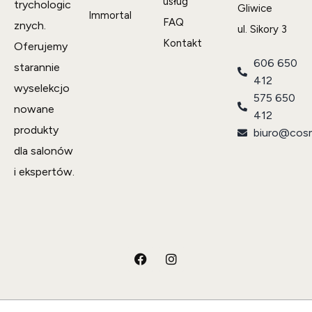
usług
trychologic
Gliwice
Immortal
FAQ
znych.
ul. Sikory 3
Kontakt
Oferujemy
606 650
starannie
412
wyselekcjo
575 650
nowane
412
produkty
biuro@cosm
dla salonów
i ekspertów.