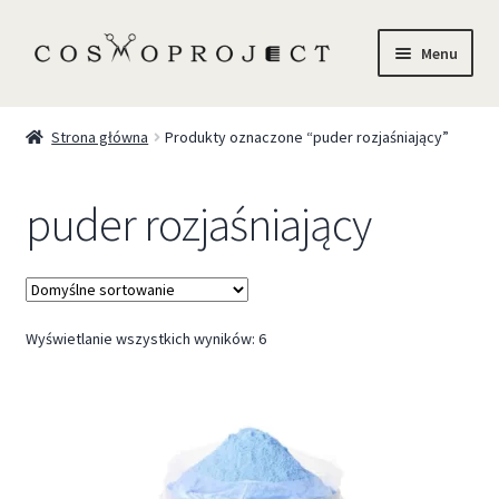
Menu
Sklep
Strona główna
Produkty oznaczone “puder rozjaśniający”
Marki
puder rozjaśniający
Trychologia
O Nas
Wyświetlanie wszystkich wyników: 6
Szkolenia
Blog
Kontakt