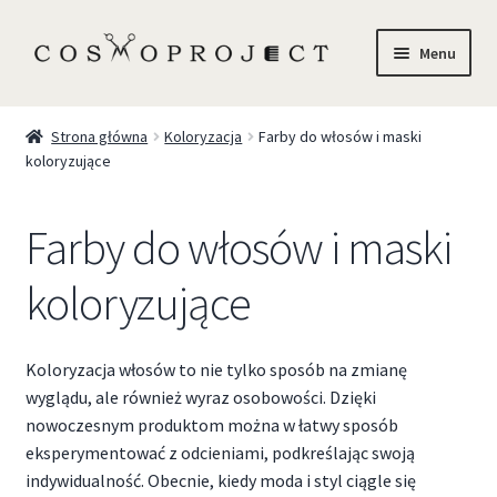
Menu
Sklep
Strona główna
Koloryzacja
Farby do włosów i maski
koloryzujące
Marki
Trychologia
Farby do włosów i maski
O Nas
koloryzujące
Szkolenia
Koloryzacja włosów to nie tylko sposób na zmianę
wyglądu, ale również wyraz osobowości. Dzięki
Blog
nowoczesnym produktom można w łatwy sposób
eksperymentować z odcieniami, podkreślając swoją
Kontakt
indywidualność. Obecnie, kiedy moda i styl ciągle się