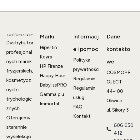
Marki
Informacj
Dane
Dystrybutor
Hipertin
e i pomoc
kontakto
profesjonal
Keyra
Polityka
we
nych marek
HP Firenze
prywatności
fryzjerskich,
COSMOPR
Happy Hour
Regulamin
kosmetycz
OJECT
BabylissPRO
Regulamin
nych i
44-100
Gamma piu
usług
trychologic
Gliwice
Immortal
FAQ
znych.
ul. Sikory 3
Kontakt
Oferujemy
606 650
starannie
412
wyselekcjo