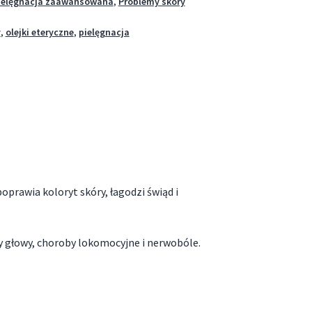
ielęgnacja zaawansowana
,
Problemy skóry
y
,
olejki eteryczne
,
pielęgnacja
oprawia koloryt skóry, łagodzi świąd i
y głowy, choroby lokomocyjne i nerwobóle.