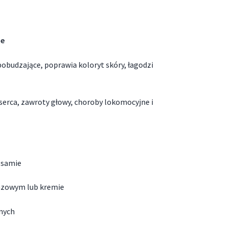
ze
obudzające, poprawia koloryt skóry, łagodzi
erca, zawroty głowy, choroby lokomocyjne i
lsamie
bazowym lub kremie
znych