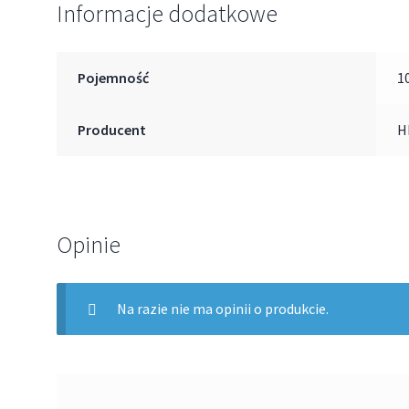
Informacje dodatkowe
Pojemność
1
Producent
H
Opinie
Na razie nie ma opinii o produkcie.