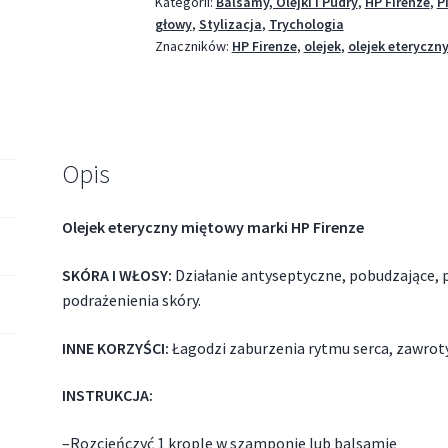
Kategorii:
Balsamy, Olejki i Pudry
,
HP Firenze
,
P
głowy
,
Stylizacja
,
Trychologia
Znaczników:
HP Firenze
,
olejek
,
olejek eteryczn
Opis
Olejek eteryczny miętowy marki HP Firenze
SKÓRA I WŁOSY:
Działanie antyseptyczne, pobudzające, p
podrażenienia skóry.
INNE KORZYŚCI:
Łagodzi zaburzenia rytmu serca, zawrot
INSTRUKCJA:
–
Rozcieńczyć 1 krople w szamponie lub balsamie