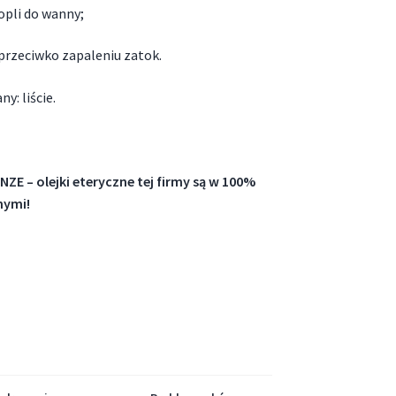
opli do wanny;
 przeciwko zapaleniu zatok.
y: liście.
E – olejki eteryczne tej firmy są w 100%
nymi!