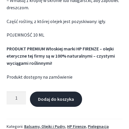
– Wmasuj 1 kroplę w skronie lub nadgarstki, aby zapobiec
dreszczom.
Część rośliny, z której olejek jest pozyskiwany: igły.
POJEMNOŚĆ 10 ML
PRODUKT PREMIUM Włoskiej marki HP FIRENZE – olejki
eteryczne tej firmy są w 100% naturalnymi – czystymi
wyciągami roślinnymi!
Produkt dostępny na zamówienie
Dodaj do koszyka
Kategorii:
Balsamy, Olejki i Pudry
,
HP Firenze
,
Pielęgnacja