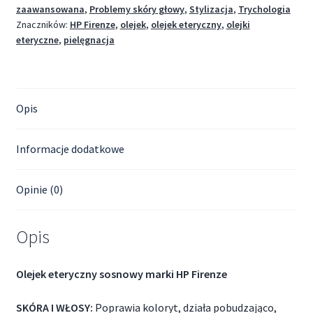
zaawansowana
,
Problemy skóry głowy
,
Stylizacja
,
Trychologia
Znaczników:
HP Firenze
,
olejek
,
olejek eteryczny
,
olejki
eteryczne
,
pielęgnacja
Opis
Informacje dodatkowe
Opinie (0)
Opis
Olejek eteryczny sosnowy marki HP Firenze
SKÓRA I WŁOSY:
Poprawia koloryt, działa pobudzająco,