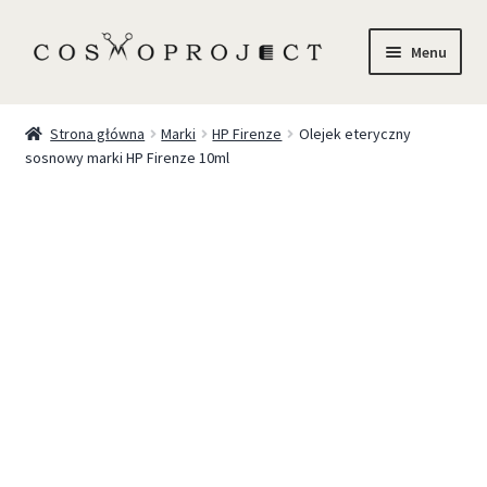
Menu
Sklep
Strona główna
Marki
HP Firenze
Olejek eteryczny
sosnowy marki HP Firenze 10ml
Marki
Trychologia
O Nas
Szkolenia
Blog
Kontakt