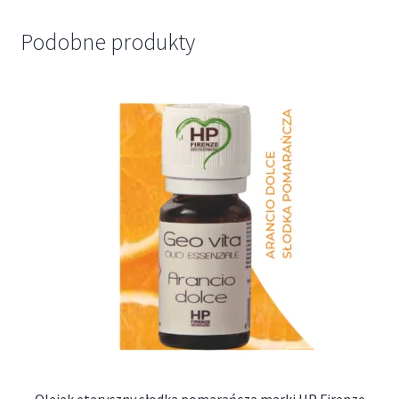
Podobne produkty
Olejek eteryczny słodka pomarańcza marki HP Firenze