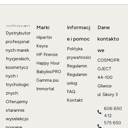
Marki
Informacj
Dane
Dystrybutor
Hipertin
e i pomoc
kontakto
profesjonal
Keyra
Polityka
we
nych marek
HP Firenze
prywatności
fryzjerskich,
COSMOPR
Happy Hour
Regulamin
kosmetycz
OJECT
BabylissPRO
Regulamin
nych i
44-100
Gamma piu
usług
trychologic
Gliwice
Immortal
FAQ
znych.
ul. Sikory 3
Kontakt
Oferujemy
606 650
starannie
412
wyselekcjo
575 650
nowane