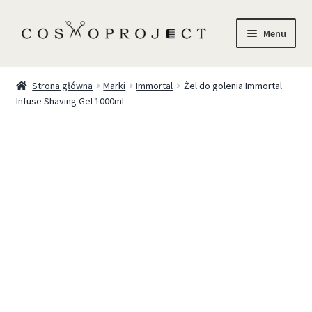
Menu
Sklep
Strona główna
Marki
Immortal
Żel do golenia Immortal
Infuse Shaving Gel 1000ml
Marki
Trychologia
O Nas
Szkolenia
Blog
Kontakt