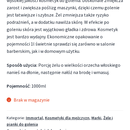
wysokiej jakości kosmetyk do golenia. Doskonale zmiękcza
zarost i zwiększa poślizg maszynki, dzięki czemu golenie
jest łatwiejsze i szybsze. Żel zmniejsza także ryzyko
podrażnień, a w dodatku nawilża skórę. W efekcie po
goleniu skóra jest wyjątkowo gładka i zdrowa. Kosmetyk
jest bardzo wydajny. Ekonomiczne opakowanie o
pojemności 1l świetnie sprawdzi się zarówno w salonie
barberskim, jak i w domowym użytku.
Sposób użycia:
Porcję żelu o wielkości orzecha włoskiego
nanieś na dłonie, następnie nałóż na brodę i wmasuj.
Pojemność:
1000ml
Brak w magazynie
Kategorie:
Immortal
,
Kosmetyki dla mężczyzn
,
Marki
,
Żele i
pianki do golenia