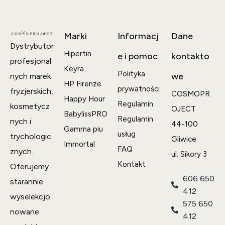
Marki
Informacj
Dane
Dystrybutor
Hipertin
e i pomoc
kontakto
profesjonal
Keyra
Polityka
we
nych marek
HP Firenze
prywatności
fryzjerskich,
COSMOPR
Happy Hour
Regulamin
kosmetycz
OJECT
BabylissPRO
Regulamin
nych i
44-100
Gamma piu
usług
trychologic
Gliwice
Immortal
FAQ
znych.
ul. Sikory 3
Kontakt
Oferujemy
606 650
starannie
412
wyselekcjo
575 650
nowane
412