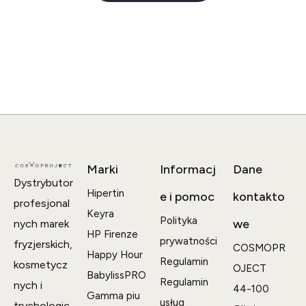
Marki
Informacj
Dane
Dystrybutor
Hipertin
e i pomoc
kontakto
profesjonal
Keyra
Polityka
we
nych marek
HP Firenze
prywatności
fryzjerskich,
COSMOPR
Happy Hour
Regulamin
kosmetycz
OJECT
BabylissPRO
Regulamin
nych i
44-100
Gamma piu
usług
trychologic