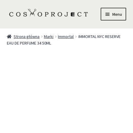
Menu
Sklep
Strona główna
Marki
Immortal
IMMORTAL NYC RESERVE
EAU DE PERFUME 34 50ML
Marki
Trychologia
O Nas
Szkolenia
Blog
Kontakt