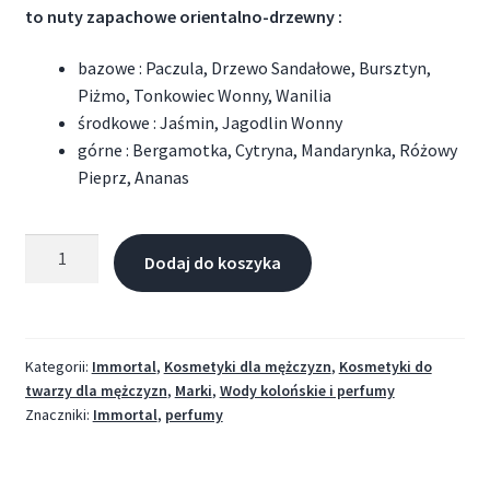
to nuty zapachowe orientalno-drzewny :
bazowe : Paczula, Drzewo Sandałowe, Bursztyn,
Piżmo, Tonkowiec Wonny, Wanilia
środkowe : Jaśmin, Jagodlin Wonny
górne : Bergamotka, Cytryna, Mandarynka, Różowy
Pieprz, Ananas
Dodaj do koszyka
Kategorii:
Immortal
,
Kosmetyki dla mężczyzn
,
Kosmetyki do
twarzy dla mężczyzn
,
Marki
,
Wody kolońskie i perfumy
Znaczniki:
Immortal
,
perfumy