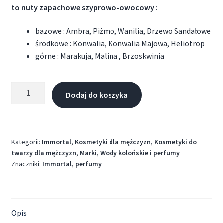
to nuty zapachowe szyprowo-owocowy :
bazowe : Ambra, Piżmo, Wanilia, Drzewo Sandałowe
środkowe : Konwalia, Konwalia Majowa, Heliotrop
górne : Marakuja, Malina , Brzoskwinia
Dodaj do koszyka
Kategorii:
Immortal
,
Kosmetyki dla mężczyzn
,
Kosmetyki do
twarzy dla mężczyzn
,
Marki
,
Wody kolońskie i perfumy
Znaczniki:
Immortal
,
perfumy
Opis