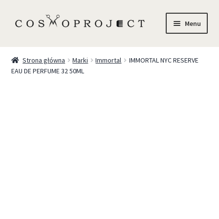
Menu
Sklep
Strona główna
Marki
Immortal
IMMORTAL NYC RESERVE
EAU DE PERFUME 32 50ML
Marki
Trychologia
O Nas
Szkolenia
Blog
Kontakt