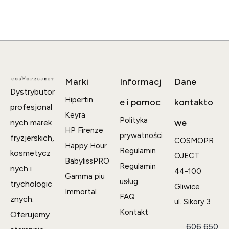
Marki
Informacj
Dane
Dystrybutor
Hipertin
e i pomoc
kontakto
profesjonal
Keyra
Polityka
we
nych marek
HP Firenze
prywatności
fryzjerskich,
COSMOPR
Happy Hour
Regulamin
kosmetycz
OJECT
BabylissPRO
Regulamin
nych i
44-100
Gamma piu
usług
trychologic
Gliwice
Immortal
FAQ
znych.
ul. Sikory 3
Kontakt
Oferujemy
606 650