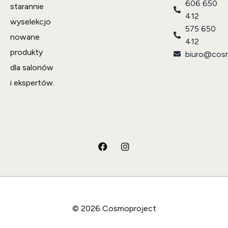
606 650
starannie
412
wyselekcjo
575 650
nowane
412
produkty
biuro@cosm
dla salonów
i ekspertów.
© 2026 Cosmoproject