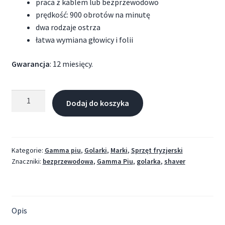
praca z kablem lub bezprzewodowo
prędkość: 900 obrotów na minutę
dwa rodzaje ostrza
łatwa wymiana głowicy i folii
Gwarancja
: 12 miesięcy.
Dodaj do koszyka
Kategorie:
Gamma piu
,
Golarki
,
Marki
,
Sprzęt fryzjerski
Znaczniki:
bezprzewodowa
,
Gamma Piu
,
golarka
,
shaver
Opis