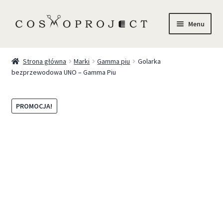
Menu
Sklep
Strona główna
Marki
Gamma piu
Golarka
bezprzewodowa UNO – Gamma Piu
Marki
Trychologia
PROMOCJA!
O Nas
Szkolenia
Blog
Kontakt