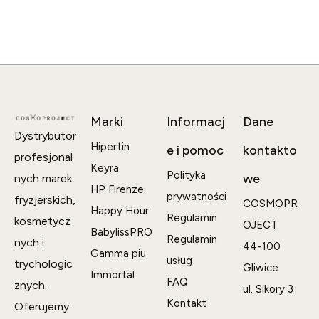
Marki
Informacj
Dane
Dystrybutor
Hipertin
e i pomoc
kontakto
profesjonal
Keyra
Polityka
we
nych marek
HP Firenze
prywatności
fryzjerskich,
COSMOPR
Happy Hour
Regulamin
kosmetycz
OJECT
BabylissPRO
Regulamin
nych i
44-100
Gamma piu
usług
trychologic
Gliwice
Immortal
FAQ
znych.
ul. Sikory 3
Kontakt
Oferujemy