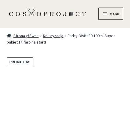
Menu
Sklep
Strona główna
Koloryzacja
Farby Oivita39 100ml Super
pakiet 14 farb na start!
Marki
Trychologia
PROMOCJA!
O Nas
Szkolenia
Blog
Kontakt