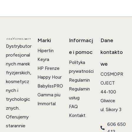
Marki
Informacj
Dane
Dystrybutor
Hipertin
e i pomoc
kontakto
profesjonal
Keyra
Polityka
we
nych marek
HP Firenze
prywatności
fryzjerskich,
COSMOPR
Happy Hour
Regulamin
kosmetycz
OJECT
BabylissPRO
Regulamin
nych i
44-100
Gamma piu
usług
trychologic
Gliwice
Immortal
FAQ
znych.
ul. Sikory 3
Kontakt
Oferujemy
606 650
starannie
412