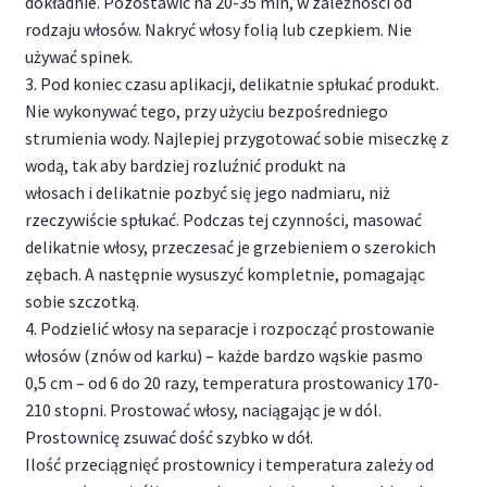
dokładnie. Pozostawić na 20-35 min, w zależności od
rodzaju włosów. Nakryć włosy folią lub czepkiem. Nie
używać spinek.
3. Pod koniec czasu aplikacji, delikatnie spłukać produkt.
Nie wykonywać tego, przy użyciu bezpośredniego
strumienia wody. Najlepiej przygotować sobie miseczkę z
wodą, tak aby bardziej rozluźnić produkt na
włosach i delikatnie pozbyć się jego nadmiaru, niż
rzeczywiście spłukać. Podczas tej czynności, masować
delikatnie włosy, przeczesać je grzebieniem o szerokich
zębach. A następnie wysuszyć kompletnie, pomagając
sobie szczotką.
4. Podzielić włosy na separacje i rozpocząć prostowanie
włosów (znów od karku) – każde bardzo wąskie pasmo
0,5 cm – od 6 do 20 razy, temperatura prostowanicy 170-
210 stopni. Prostować włosy, naciągając je w dól.
Prostownicę zsuwać dość szybko w dół.
Ilość przeciągnięć prostownicy i temperatura zależy od