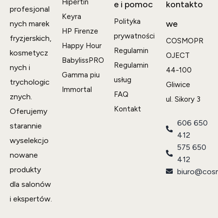
Hipertin
e i pomoc
kontakto
profesjonal
Keyra
Polityka
we
nych marek
HP Firenze
prywatności
fryzjerskich,
COSMOPR
Happy Hour
Regulamin
kosmetycz
OJECT
BabylissPRO
Regulamin
nych i
44-100
Gamma piu
usług
trychologic
Gliwice
Immortal
FAQ
znych.
ul. Sikory 3
Kontakt
Oferujemy
606 650
starannie
412
wyselekcjo
575 650
nowane
412
produkty
biuro@cosm
dla salonów
i ekspertów.