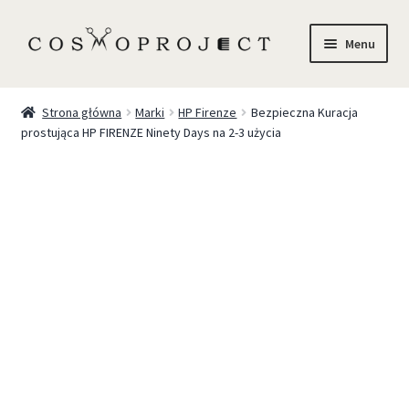
Menu
Sklep
Strona główna
Marki
HP Firenze
Bezpieczna Kuracja
prostująca HP FIRENZE Ninety Days na 2-3 użycia
Marki
Trychologia
O Nas
Szkolenia
Blog
Kontakt