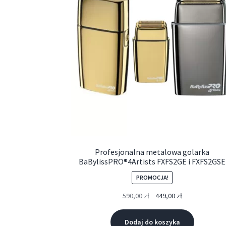
Profesjonalna metalowa golarka
BaBylissPRO®4Artists FXFS2GE i FXFS2GSE
PROMOCJA!
590,00
zł
449,00
zł
Dodaj do koszyka