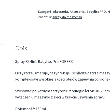
Kategorii:
Akcesoria
,
Akcesoria
,
BabylissPRO
,
M
Znacznik:
spray do maszynek
Opis
Spray FX 4in1 Babyliss Pro FORFEX
Oczyszcza, smaruje, dezynfekuje i schładza ostrza masz
kompleksowi wysokiej jakości olejów zapewnia ochronę 
Stosować po każdym strzyżeniu z odległości ok. 10-25cm 
wyłączeniu maszynki z sieci w trakcie używania sprayu.
Pojemność: 150ml