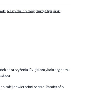
arki
,
Maszynki i trymery
,
Sprzęt fryzjerski
ynek do strzyżenia. Dzięki antybakteryjnemu
ostrza.
po całej powierzchni ostrza. Pamiętać o