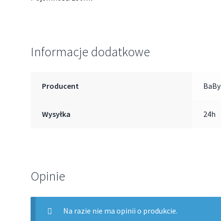
Informacje dodatkowe
Producent
BaBy
Wysyłka
24h
Opinie
Na razie nie ma opinii o produkcie.