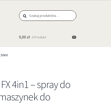
Szukaj
0,00
zł
0 Produkt
 150ml
 FX 4in1 – spray do
a maszynek do