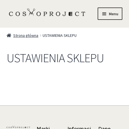
Menu
Sklep
Strona główna
USTAWIENIA SKLEPU
Marki
USTAWIENIA SKLEPU
Trychologia
O Nas
Szkolenia
Blog
Kontakt
Marki
Informacj
Dane