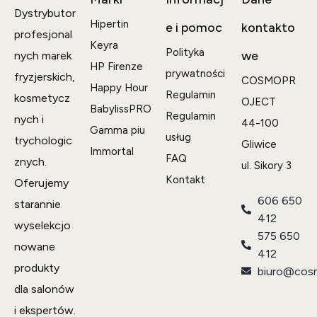
Dystrybutor
Hipertin
e i pomoc
kontakto
profesjonal
Keyra
Polityka
we
nych marek
HP Firenze
prywatności
fryzjerskich,
COSMOPR
Happy Hour
Regulamin
kosmetycz
OJECT
BabylissPRO
Regulamin
nych i
44-100
Gamma piu
usług
trychologic
Gliwice
Immortal
FAQ
znych.
ul. Sikory 3
Kontakt
Oferujemy
606 650
starannie
412
wyselekcjo
575 650
nowane
412
produkty
biuro@cosm
dla salonów
i ekspertów.