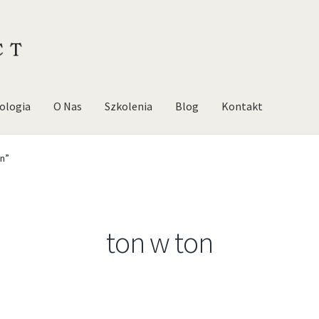
ologia
O Nas
Szkolenia
Blog
Kontakt
n”
ton w ton