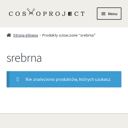
Menu
Sklep
Strona główna
Produkty oznaczone “srebrna”
Marki
srebrna
Trychologia
O Nas
Nie znaleziono produktów, których szukasz.
Szkolenia
Blog
Kontakt