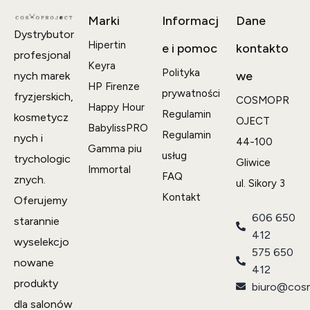
Marki
Informacj
Dane
Dystrybutor
Hipertin
e i pomoc
kontakto
profesjonal
Keyra
Polityka
we
nych marek
HP Firenze
prywatności
fryzjerskich,
COSMOPR
Happy Hour
Regulamin
kosmetycz
OJECT
BabylissPRO
Regulamin
nych i
44-100
Gamma piu
usług
trychologic
Gliwice
Immortal
FAQ
znych.
ul. Sikory 3
Kontakt
Oferujemy
606 650
starannie
412
wyselekcjo
575 650
nowane
412
produkty
biuro@cosm
dla salonów