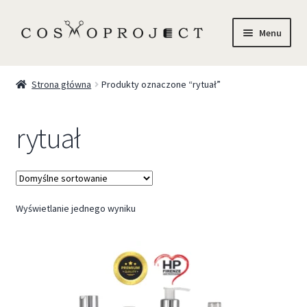
Menu
Sklep
Strona główna
Produkty oznaczone “rytuał”
Marki
rytuał
Trychologia
O Nas
Wyświetlanie jednego wyniku
Szkolenia
Blog
Kontakt