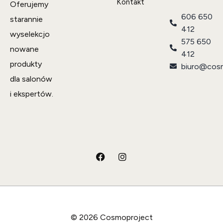
Kontakt
Oferujemy
606 650
starannie
412
wyselekcjo
575 650
nowane
412
produkty
biuro@cosm
dla salonów
i ekspertów.
© 2026 Cosmoproject