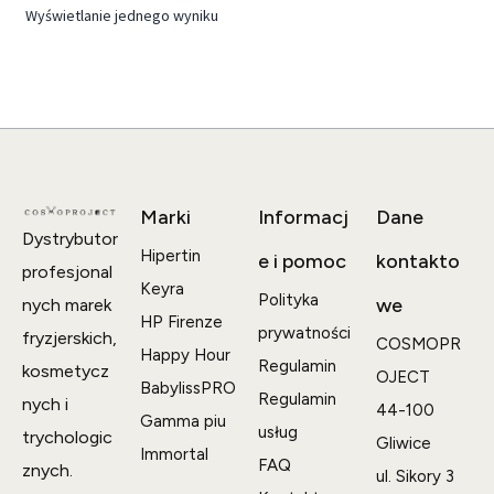
Wyświetlanie jednego wyniku
Marki
Informacj
Dane
Dystrybutor
Hipertin
e i pomoc
kontakto
profesjonal
Keyra
Polityka
we
nych marek
HP Firenze
prywatności
fryzjerskich,
COSMOPR
Happy Hour
Regulamin
kosmetycz
OJECT
BabylissPRO
Regulamin
nych i
44-100
Gamma piu
usług
trychologic
Gliwice
Immortal
FAQ
znych.
ul. Sikory 3