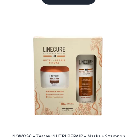
NOWOŚĆ – Zestaw NUTRI REPAIR – Maska + Szampon