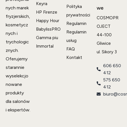
Keyra
Polityka
we
nych marek
HP Firenze
prywatności
fryzjerskich,
COSMOPR
Happy Hour
Regulamin
kosmetycz
OJECT
BabylissPRO
Regulamin
nych i
44-100
Gamma piu
usług
trychologic
Gliwice
Immortal
FAQ
znych.
ul. Sikory 3
Kontakt
Oferujemy
606 650
starannie
412
wyselekcjo
575 650
nowane
412
produkty
biuro@cosm
dla salonów
i ekspertów.