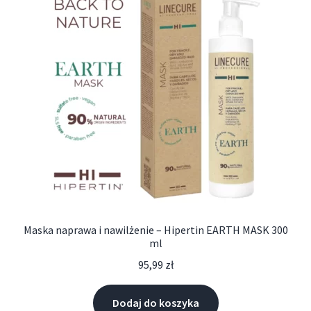
Maska naprawa i nawilżenie – Hipertin EARTH MASK 300
ml
95,99
zł
Dodaj do koszyka