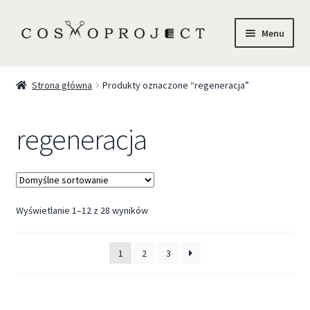
Menu
Sklep
Strona główna
Produkty oznaczone “regeneracja”
Marki
regeneracja
Trychologia
O Nas
Wyświetlanie 1–12 z 28 wyników
Szkolenia
Blog
1
2
3
Kontakt