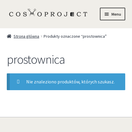
Menu
Sklep
Strona główna
Produkty oznaczone “prostownica”
Marki
prostownica
Trychologia
O Nas
Nie znaleziono produktów, których szukasz.
Szkolenia
Blog
Kontakt