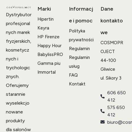
Marki
Informacj
Dane
Dystrybutor
Hipertin
e i pomoc
kontakto
profesjonal
Keyra
Polityka
we
nych marek
HP Firenze
prywatności
fryzjerskich,
COSMOPR
Happy Hour
Regulamin
kosmetycz
OJECT
BabylissPRO
Regulamin
nych i
44-100
Gamma piu
usług
trychologic
Gliwice
Immortal
FAQ
znych.
ul. Sikory 3
Kontakt
Oferujemy
606 650
starannie
412
wyselekcjo
575 650
nowane
412
produkty
biuro@cosm
dla salonów