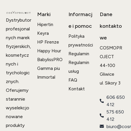
Marki
Informacj
Dane
Dystrybutor
Hipertin
e i pomoc
kontakto
profesjonal
Keyra
Polityka
we
nych marek
HP Firenze
prywatności
fryzjerskich,
COSMOPR
Happy Hour
Regulamin
kosmetycz
OJECT
BabylissPRO
Regulamin
nych i
44-100
Gamma piu
usług
trychologic
Gliwice
Immortal
FAQ
znych.
ul. Sikory 3
Kontakt
Oferujemy
606 650
starannie
412
wyselekcjo
575 650
nowane
412
produkty
biuro@cosm