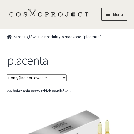
Menu
Sklep
Strona główna
Produkty oznaczone “placenta”
Marki
placenta
Trychologia
O Nas
Wyświetlanie wszystkich wyników: 3
Szkolenia
Blog
Kontakt