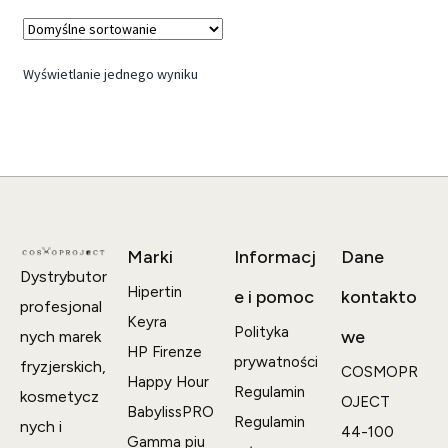
Wyświetlanie jednego wyniku
Marki
Informacj
Dane
Dystrybutor
Hipertin
e i pomoc
kontakto
profesjonal
Keyra
Polityka
we
nych marek
HP Firenze
prywatności
fryzjerskich,
COSMOPR
Happy Hour
Regulamin
kosmetycz
OJECT
BabylissPRO
Regulamin
nych i
44-100
Gamma piu