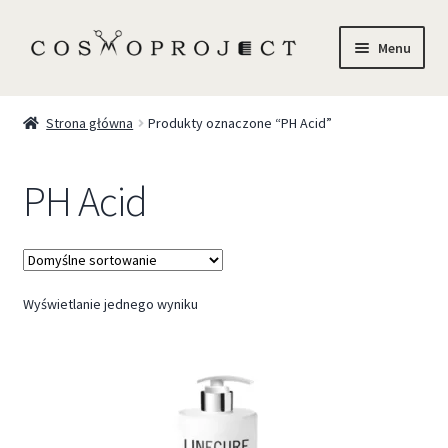
Menu
Sklep
Strona główna
Produkty oznaczone “PH Acid”
Marki
PH Acid
Trychologia
O Nas
Wyświetlanie jednego wyniku
Szkolenia
Blog
Kontakt