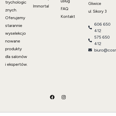
usług
trychologic
Gliwice
Immortal
FAQ
znych.
ul. Sikory 3
Kontakt
Oferujemy
606 650
starannie
412
wyselekcjo
575 650
nowane
412
produkty
biuro@cosm
dla salonów
i ekspertów.