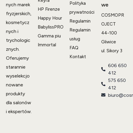
Keyra
Polityka
we
nych marek
HP Firenze
prywatności
fryzjerskich,
COSMOPR
Happy Hour
Regulamin
kosmetycz
OJECT
BabylissPRO
Regulamin
nych i
44-100
Gamma piu
usług
trychologic
Gliwice
Immortal
FAQ
znych.
ul. Sikory 3
Kontakt
Oferujemy
606 650
starannie
412
wyselekcjo
575 650
nowane
412
produkty
biuro@cosm
dla salonów
i ekspertów.