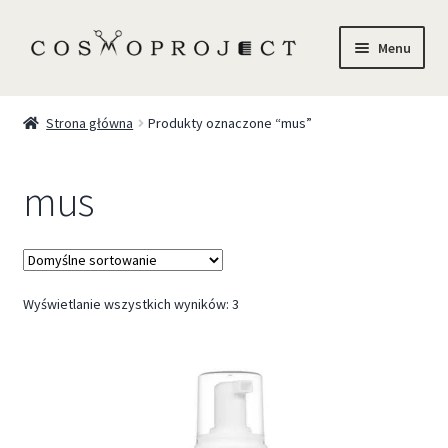
Menu
Sklep
Strona główna
Produkty oznaczone “mus”
Marki
mus
Trychologia
O Nas
Wyświetlanie wszystkich wyników: 3
Szkolenia
Blog
Kontakt