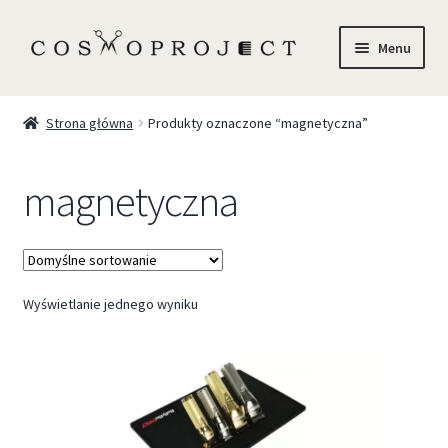
Menu
Sklep
Strona główna
Produkty oznaczone “magnetyczna”
Marki
magnetyczna
Trychologia
O Nas
Wyświetlanie jednego wyniku
Szkolenia
Blog
Kontakt