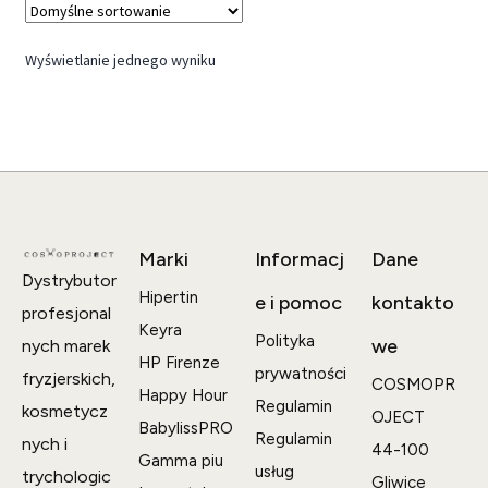
Wyświetlanie jednego wyniku
Marki
Informacj
Dane
Dystrybutor
Hipertin
e i pomoc
kontakto
profesjonal
Keyra
Polityka
we
nych marek
HP Firenze
prywatności
fryzjerskich,
COSMOPR
Happy Hour
Regulamin
kosmetycz
OJECT
BabylissPRO
Regulamin
nych i
44-100
Gamma piu
usług
trychologic
Gliwice