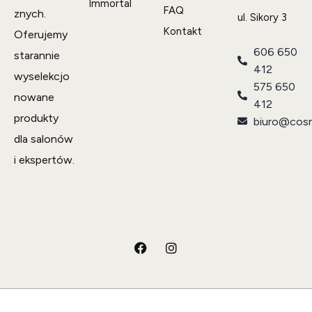
Immortal
FAQ
znych.
ul. Sikory 3
Kontakt
Oferujemy
606 650
starannie
412
wyselekcjo
575 650
nowane
412
produkty
biuro@cosm
dla salonów
i ekspertów.