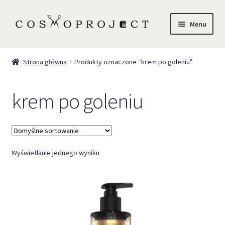
Menu
Sklep
Strona główna
Produkty oznaczone “krem po goleniu”
Marki
krem po goleniu
Trychologia
O Nas
Wyświetlanie jednego wyniku
Szkolenia
Blog
Kontakt