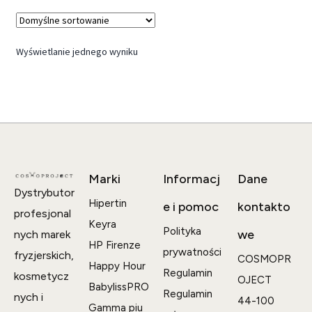
Wyświetlanie jednego wyniku
Marki
Informacj
Dane
Dystrybutor
Hipertin
e i pomoc
kontakto
profesjonal
Keyra
Polityka
we
nych marek
HP Firenze
prywatności
fryzjerskich,
COSMOPR
Happy Hour
Regulamin
kosmetycz
OJECT
BabylissPRO
Regulamin
nych i
44-100
Gamma piu