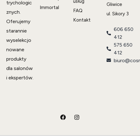
usług
trychologic
Gliwice
Immortal
FAQ
znych.
ul. Sikory 3
Kontakt
Oferujemy
606 650
starannie
412
wyselekcjo
575 650
nowane
412
produkty
biuro@cosm
dla salonów
i ekspertów.