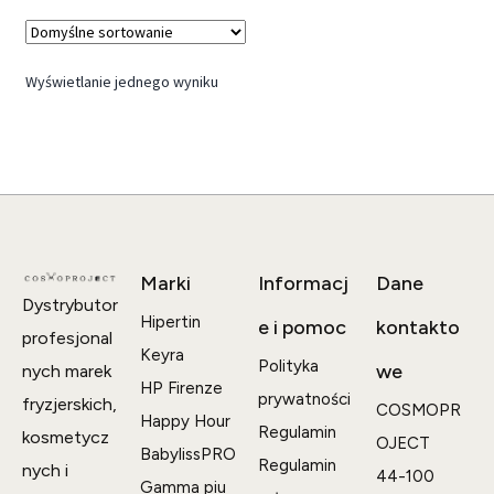
Wyświetlanie jednego wyniku
Marki
Informacj
Dane
Dystrybutor
Hipertin
e i pomoc
kontakto
profesjonal
Keyra
Polityka
we
nych marek
HP Firenze
prywatności
fryzjerskich,
COSMOPR
Happy Hour
Regulamin
kosmetycz
OJECT
BabylissPRO
Regulamin
nych i
44-100
Gamma piu