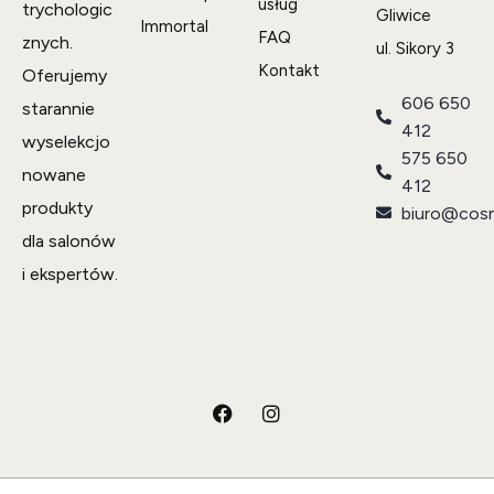
usług
trychologic
Gliwice
Immortal
FAQ
znych.
ul. Sikory 3
Kontakt
Oferujemy
606 650
starannie
412
wyselekcjo
575 650
nowane
412
produkty
biuro@cosm
dla salonów
i ekspertów.