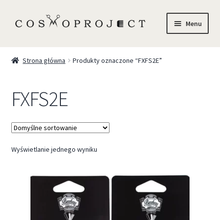
Menu
Sklep
Strona główna
Produkty oznaczone “FXFS2E”
Marki
FXFS2E
Trychologia
O Nas
Wyświetlanie jednego wyniku
Szkolenia
Blog
Kontakt