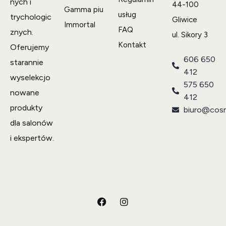
nych i
44-100
Gamma piu
usług
trychologic
Gliwice
Immortal
FAQ
znych.
ul. Sikory 3
Kontakt
Oferujemy
606 650
starannie
412
wyselekcjo
575 650
nowane
412
produkty
biuro@cosm
dla salonów
i ekspertów.