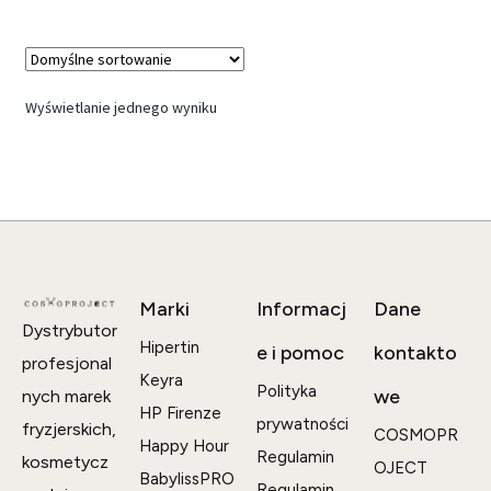
Wyświetlanie jednego wyniku
Marki
Informacj
Dane
Dystrybutor
Hipertin
e i pomoc
kontakto
profesjonal
Keyra
Polityka
we
nych marek
HP Firenze
prywatności
fryzjerskich,
COSMOPR
Happy Hour
Regulamin
kosmetycz
OJECT
BabylissPRO
Regulamin