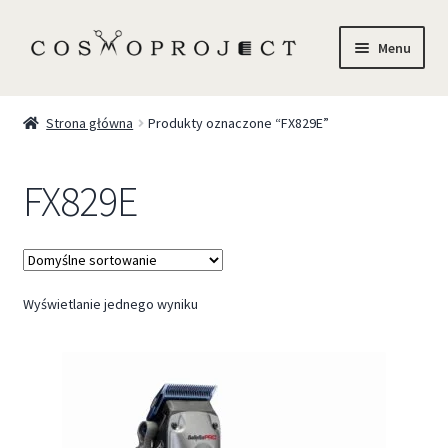
Menu
Sklep
Strona główna
Produkty oznaczone “FX829E”
Marki
FX829E
Trychologia
O Nas
Wyświetlanie jednego wyniku
Szkolenia
Blog
Kontakt