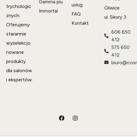
Gamma piu
usług
trychologic
Gliwice
Immortal
FAQ
znych.
ul. Sikory 3
Kontakt
Oferujemy
606 650
starannie
412
wyselekcjo
575 650
nowane
412
produkty
biuro@cosm
dla salonów
i ekspertów.