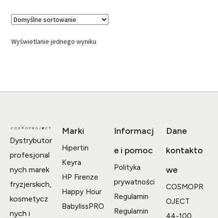
Wyświetlanie jednego wyniku
Marki
Informacj
Dane
Dystrybutor
Hipertin
e i pomoc
kontakto
profesjonal
Keyra
Polityka
we
nych marek
HP Firenze
prywatności
fryzjerskich,
COSMOPR
Happy Hour
Regulamin
kosmetycz
OJECT
BabylissPRO
Regulamin
nych i
44-100