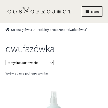
Menu
Sklep
Strona główna
Produkty oznaczone “dwufazówka”
Marki
dwufazówka
Trychologia
O Nas
Wyświetlanie jednego wyniku
Szkolenia
Blog
Kontakt