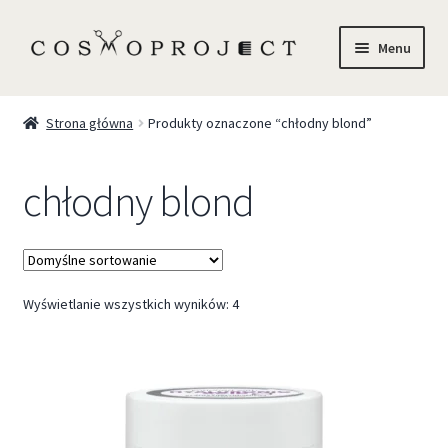
Menu
Sklep
Strona główna
Produkty oznaczone “chłodny blond”
Marki
chłodny blond
Trychologia
O Nas
Wyświetlanie wszystkich wyników: 4
Szkolenia
Blog
Kontakt