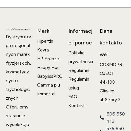
Marki
Informacj
Dane
Dystrybutor
Hipertin
e i pomoc
kontakto
profesjonal
Keyra
Polityka
we
nych marek
HP Firenze
prywatności
fryzjerskich,
COSMOPR
Happy Hour
Regulamin
kosmetycz
OJECT
BabylissPRO
Regulamin
nych i
44-100
Gamma piu
usług
trychologic
Gliwice
Immortal
FAQ
znych.
ul. Sikory 3
Kontakt
Oferujemy
606 650
starannie
412
wyselekcjo
575 650